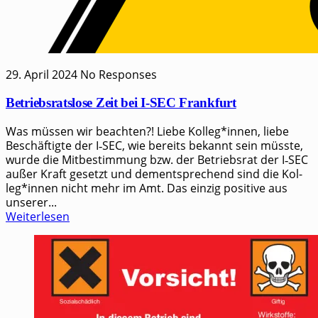
29. April 2024
No Responses
Betriebsratslose Zeit bei I‑SEC Frankfurt
Was müssen wir beachten?! Lie­be Kolleg*innen, lie­be
Beschäf­tig­te der I‑SEC, wie bereits bekannt sein müss­te,
wur­de die Mit­be­stim­mung bzw. der Betriebs­rat der I‑SEC
außer Kraft gesetzt und dem­entspre­chend sind die Kol-
leg*innen nicht mehr im Amt. Das ein­zig posi­ti­ve aus
unse­rer...
Weiterlesen