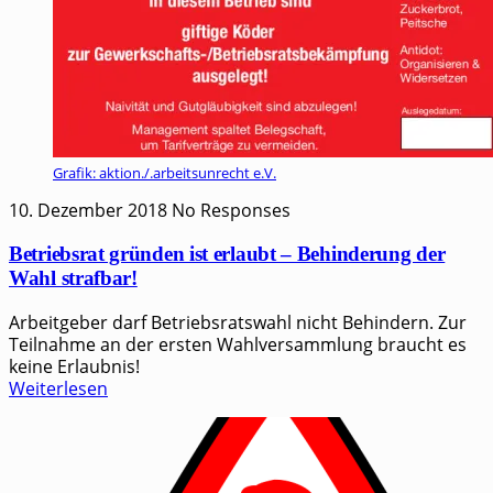
Grafik: aktion./.arbeitsunrecht e.V.
10. Dezember 2018
No Responses
Betriebsrat gründen ist erlaubt – Behinderung der
Wahl strafbar!
Arbeit­ge­ber darf Betriebs­rats­wahl nicht Behin­dern. Zur
Teil­nah­me an der ers­ten Wahl­ver­samm­lung braucht es
kei­ne Erlaubnis!
Weiterlesen