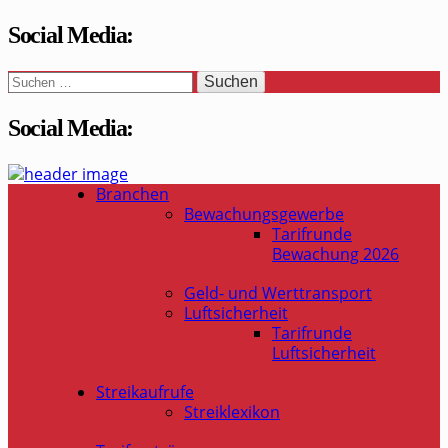
Social Media:
Suchen
nach:
Social Media:
WaSi-Hessen.de
Infoportal Wach- und Sicherheitsbranche in Hessen
Branchen
Bewachungsgewerbe
Tarifrunde
Bewachung 2026
Geld- und Werttransport
Luftsicherheit
Tarifrunde
Luftsicherheit
Streikaufrufe
Streiklexikon