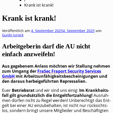
Krank ist krank!
Krank ist krank!
Veröffentlich am
4. September 2025
4. September 2025
von
Guido Jurock
Arbeitgeberin darf die AU nicht
einfach anzweifeln!
Aus gege­be­nem Anlass möch­ten wir Stel­lung neh­men
zum Umgang der
FraSec Fra­port Secu­ri­ty Ser­vices
GmbH
mit Arbeits­un­fä­hig­keits­be­schei­ni­gun­gen und
den dar­aus her­bei­ge­führ­ten Repressalien.
Euer
Betriebs­rat
und wir sind uns einig:
Im Krank­heits­
fall gilt grund­sätz­lich die Ent­gelt­fort­zah­lung!
Aus­nah­
men dür­fen nicht zu Regel wer­den! Unbe­rech­tigt das Ent­
gelt bei einer AU ein­zu­be­hal­ten, ist nicht nur rück­sichts­
los, son­dern bringt unse­re Mit­glie­der und Beschäf­tig­ten