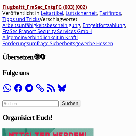
Flugbaltt_​FraSec_​EntgFG (003) (002)
Veröffentlicht in
Leitartikel
,
Luftsicherheit
,
Tarifinfos
,
Tipps und Tricks
Verschlagwortet
Arbeitsunfähigkeitsbescheinigung
,
Entgeltfortzahlung
,
FraSec Fraport Security Services GmbH
Allgemeinverbindlichkeit in Kraft!
Beitragsnavigation
Forderungsumfrage Sicherheitsgewerbe Hessen
Übersetzen 🌐🔄
Folge uns
WhatsApp
Facebook
Telegram
RSS-
Bluesky
Feed
Suchen
nach:
Organisiert Euch!