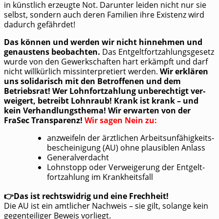
in künst­lich erzeug­te Not. Dar­un­ter lei­den nicht nur sie
selbst, son­dern auch deren Fami­li­en ihre Exis­tenz wird
dadurch gefährdet!
Das kön­nen und wer­den wir nicht hin­neh­men und
genaus­tens beob­ach­ten.
Das Ent­gelt­fort­zah­lungs­ge­setz
wur­de von den Gewerk­schaf­ten hart erkämpft und darf
nicht will­kür­lich miss­in­ter­pre­tiert wer­den.
Wir erklä­ren
uns soli­da­risch mit den Betrof­fe­nen und dem
Betriebs­rat! Wer Lohn­fort­zah­lung unbe­rech­tigt ver­
wei­gert, betreibt Lohn­raub! Krank ist krank – und
kein Ver­hand­lungs­the­ma! Wir erwar­ten von der
FraSec Trans­pa­renz!
Wir sagen Nein zu:
anzwei­feln der ärzt­li­chen Arbeits­un­fä­hig­keits­
be­schei­ni­gung (AU) ohne plau­si­blen Anlass
Gene­ral­ver­dacht
Lohn­stopp oder Ver­wei­ge­rung der Ent­gelt­
fort­zah­lung im Krankheitsfall
👉Das ist rechts­wid­rig und eine Frechheit!
Die AU ist ein amt­li­cher Nach­weis – sie gilt, solan­ge kein
gegen­tei­li­ger Beweis vorliegt.