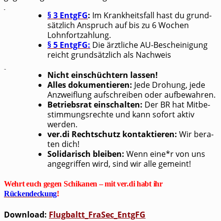
§ 3 EntgFG
:
Im Krank­heits­fall hast du grund­
sätz­lich Anspruch auf bis zu 6 Wochen
Lohnfortzahlung.
§ 5 EntgFG:
Die ärzt­li­che AU-Beschei­ni­gung
reicht grund­sätz­lich als Nachweis
Unsere Antwort auf Repression:
Nicht ein­schüch­tern lassen!
Alles doku­men­tie­ren:
Jede Dro­hung, jede
Anzweif­lung auf­schrei­ben oder aufbewahren.
Betriebs­rat ein­schal­ten:
Der BR hat Mit­be­
stim­mungs­rech­te und kann sofort aktiv
werden.
ver.di Recht­schutz kon­tak­tie­ren:
Wir bera­
ten dich!
Soli­da­risch blei­ben:
Wenn eine*r von uns
ange­grif­fen wird, sind wir alle gemeint!
Wehrt euch gegen Schikanen – mit ver.di habt ihr
Rückendeckung
!
Down­load:
Flugbaltt_​FraSec_​EntgFG