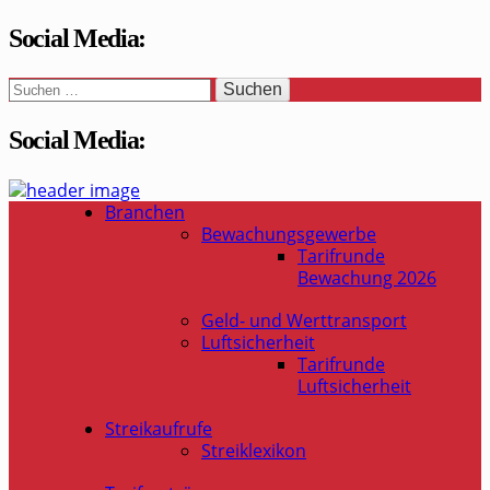
Social Media:
Suchen
nach:
Social Media:
WaSi-Hessen.de
Infoportal Wach- und Sicherheitsbranche in Hessen
Branchen
Bewachungsgewerbe
Tarifrunde
Bewachung 2026
Geld- und Werttransport
Luftsicherheit
Tarifrunde
Luftsicherheit
Streikaufrufe
Streiklexikon