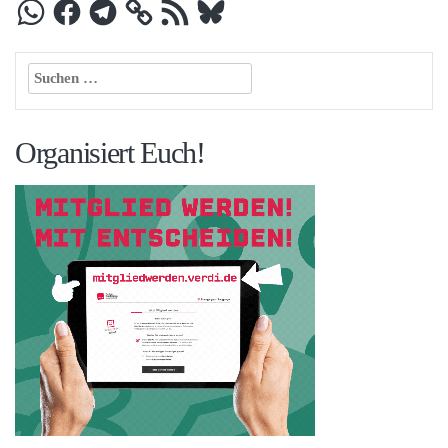
WhatsApp
Facebook
Telegram
RSS-
Bluesky
Feed
Suchen
nach:
Organisiert Euch!