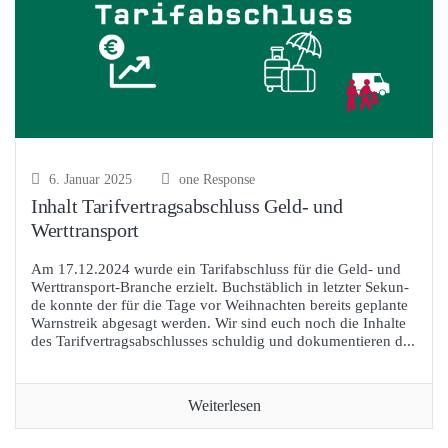
6. Januar 2025
one Response
Inhalt Tarifvertragsabschluss Geld- und
Werttransport
Am 17.12.2024 wur­de ein Tarif­ab­schluss für die Geld- und
Wert­trans­port-Bran­che erzielt. Buch­stäb­lich in letz­ter Sekun­
de konn­te der für die Tage vor Weih­nach­ten bereits geplan­te
Warn­streik abge­sagt wer­den. Wir sind euch noch die Inhal­te
des Tarif­ver­trags­ab­schlus­ses schul­dig und doku­men­tie­ren d...
Weiterlesen