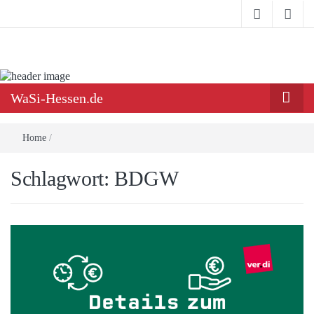
Infoportal Wach- und Sicherheitsbranche in Hessen
WaSi-
Hessen.de
WaSi-Hessen.de
Home
/
Schlagwort:
BDGW