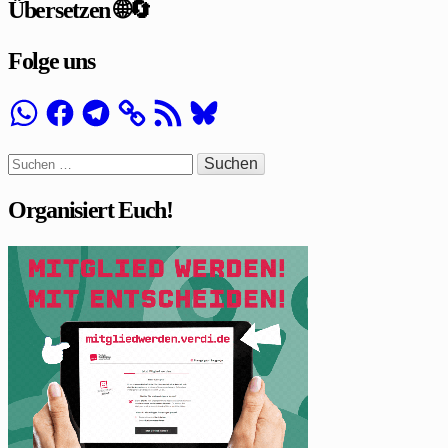
Übersetzen 🌐🔄
Folge uns
WhatsApp
Facebook
Telegram
RSS-
Bluesky
Feed
Suchen
nach:
Organisiert Euch!