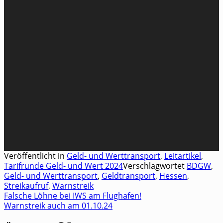
Veröffentlicht in
Geld- und Werttransport
,
Leitartikel
,
Tarifrunde Geld- und Wert 2024
Verschlagwortet
BDGW
,
Geld- und Werttransport
,
Geldtransport
,
Hessen
,
Streikaufruf
,
Warnstreik
Falsche Löhne bei IWS am Flughafen!
Beitragsnavigation
Warnstreik auch am 01.10.24