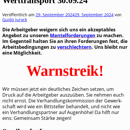
Werttransport 30.09.24
Veröffentlich am
29. September 2024
29. September 2024
von
Guido Jurock
Die Arbeit­ge­ber wei­gern sich uns ein akzep­ta­bles
Ange­bot zu unse­ren
Man­tel­for­de­run­gen
zu machen.
Im Gegen­teil hal­ten Sie an ihren For­de­run­gen fest, die
Arbeits­be­din­gun­gen zu
ver­schlech­tern
. Uns bleibt nur
eine Möglichkeit.
Warnstreik!
Wir müs­sen jetzt ein deut­li­ches Zei­chen set­zen, um
Druck auf die Arbeit­ge­ber aus­zu­üben. Sie neh­men euch
nicht ernst. Die Ver­hand­lungs­kom­mis­si­on der Gewerk­
schaft wird wie ein Bitt­stel­ler behan­delt, und nicht wie
ein Ver­hand­lungs­part­ner auf Augen­hö­he! Da hilft nur
eins: Gemein­sam Stär­ke zeigen!