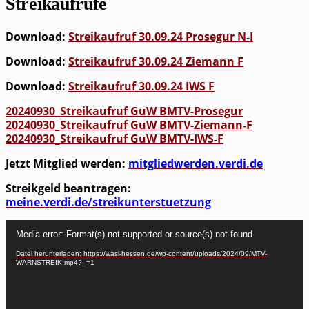
Streikaufrufe
Down­load:
Streik­auf­ruf 30.09.24 Pro­se­gur N‑I
Down­load:
Streik­auf­ruf 30.09.24 Zie­mann F
Down­load:
Streik­auf­ruf 30.09.24 IWS F
20240930_​Streikaufruf GuW BMTV-Prosegur
20240930_​Streikaufruf GuW BMTV-Zie­man­n‑F
20240930_​Streikaufruf GuW BMTV-IWS‑F
Jetzt Mit­glied wer­den:
mitgliedwerden.verdi.de
Streik­geld bean­tra­gen:
meine.verdi.de/streikunterstuetzung
Video-
Media error: Format(s) not supported or source(s) not found
Player
Datei herunterladen: https://wasi-hessen.de/wp-content/uploads/2024/09/MTV-
WARNSTREIK.mp4?_=1