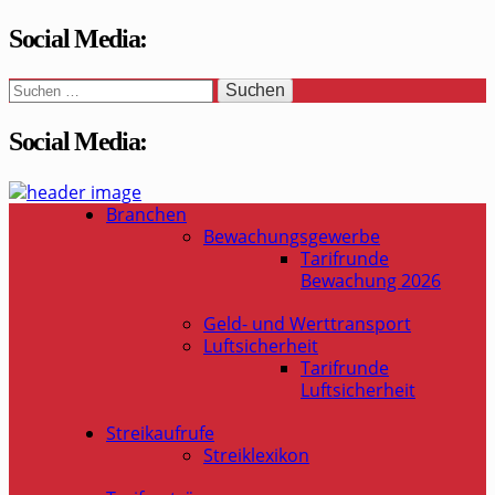
Social Media:
Suchen
nach:
Social Media:
WaSi-Hessen.de
Infoportal Wach- und Sicherheitsbranche in Hessen
Branchen
Bewachungsgewerbe
Tarifrunde
Bewachung 2026
Geld- und Werttransport
Luftsicherheit
Tarifrunde
Luftsicherheit
Streikaufrufe
Streiklexikon