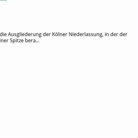
us­glie­de­rung der Köl­ner Nie­der­las­sung, in der der
ner Spit­ze bera...