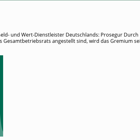
- und Wert-Dienstleister Deutschlands: Prosegur Durch die A
des Gesamt­be­triebs­rats ange­stellt sind, wird das Gre­mi­um sei­