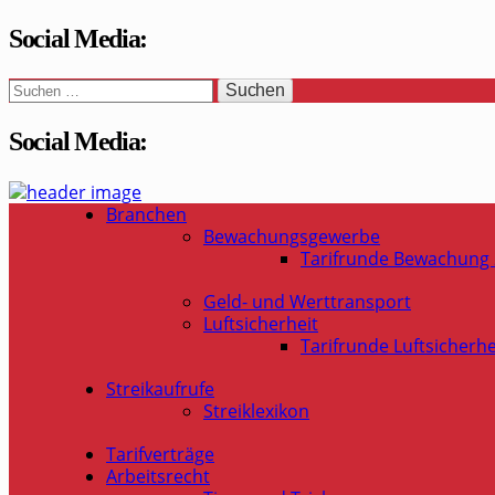
Social Media:
Suchen
nach:
Social Media:
WaSi-Hessen.de
Infoportal Wach- und Sicherheitsbranche in Hessen
Branchen
Bewachungsgewerbe
Tarifrunde Bewachung
Geld- und Werttransport
Luftsicherheit
Tarifrunde Luftsicherhe
Streikaufrufe
Streiklexikon
Tarifverträge
Arbeitsrecht