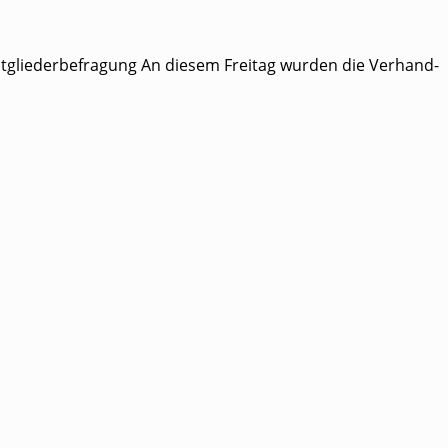
gliederbefragung An die­sem Frei­tag wur­den die Ver­hand­