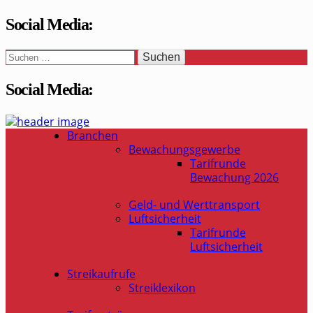
Social Media:
Suchen
nach:
Social Media:
WaSi-Hessen.de
Infoportal Wach- und Sicherheitsbranche in Hessen
Branchen
Bewachungsgewerbe
Tarifrunde
Bewachung 2026
Geld- und Werttransport
Luftsicherheit
Tarifrunde
Luftsicherheit
Streikaufrufe
Streiklexikon