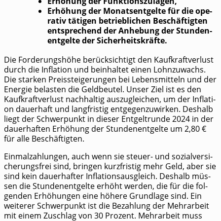
Erhö­hung der Funktionszulagen,
Erhö­hung der Monats­ent­gel­te für die ope­
ra­tiv täti­gen betrieb­li­chen Beschäf­tig­ten
ent­spre­chend der Anhe­bung der Stun­den­
ent­gel­te der Sicherheitskräfte.
Die For­de­rungs­hö­he berück­sich­tigt den Kauf­kraft­ver­lust
durch die Infla­ti­on und beinhal­tet einen Lohn­zu­wachs.
Die star­ken Preis­stei­ge­run­gen bei Lebens­mit­teln und der
Ener­gie belas­ten die Geld­beu­tel. Unser Ziel ist es den
Kauf­kraft­ver­lust nach­hal­tig aus­zu­glei­chen, um der Infla­ti­
on dau­er­haft und lang­fris­tig ent­ge­gen­zu­wir­ken. Des­halb
liegt der Schwer­punkt in die­ser Ent­gelt­run­de 2024 in der
dau­er­haf­ten Erhö­hung der Stun­den­ent­gel­te um 2,80 €
für alle Beschäftigten.
Ein­mal­zah­lun­gen, auch wenn sie steu­er- und sozi­al­ver­si­
che­rungs­frei sind, brin­gen kurz­fris­tig mehr Geld, aber sie
sind kein dau­er­haf­ter Infla­ti­ons­aus­gleich. Des­halb müs­
sen die Stun­den­ent­gel­te erhöht wer­den, die für die fol­
gen­den Erhö­hun­gen eine höhe­re Grund­la­ge sind. Ein
wei­te­rer Schwer­punkt ist die Bezah­lung der Mehr­ar­beit
mit einem Zuschlag von 30 Pro­zent. Mehr­ar­beit muss