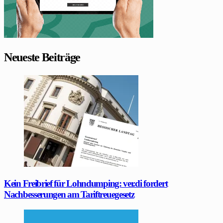
Neueste Beiträge
Kein Freibrief für Lohndumping: ver.di fordert
Nachbesserungen am Tariftreuegesetz