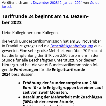
Veröffentlich am
1. Dezember 2023
12. Januar 2024
von
Guido
Jurock
Tarif­run­de 24 beginnt am 13. Dezem­
ber 2023
Lie­be Kol­le­gin­nen und Kollegen,
die ver.di Bun­des­ta­rif­kom­mis­si­on hat am 28. Novem­ber
in Frank­furt getagt und die
Beschäf­tig­ten­be­fra­gung
aus­
ge­wer­tet. Eine sehr gro­ße Mehr­heit von über 70 Pro­zent
hat die Emp­feh­lung der BTK von 2,80 Euro mehr in der
Stun­de für alle Beschäf­tig­ten unter­stützt. Vor die­sem
Hin­ter­grund hat die ver.di Bun­des­ta­rif­kom­mis­si­on fol­
gen­de
For­de­run­gen
für die
Ent­gelt­ta­rif­run­de
2024
beschlossen:
Erhö­hung der Stun­den­ent­gel­te um 2,80
Euro für alle Ent­gelt­grup­pen bei einer Lauf­
zeit von zwölf Monaten,
Bezah­lung der Mehr­ar­beit mit Zuschlä­gen
(30%) ab der ers­ten Stunde,