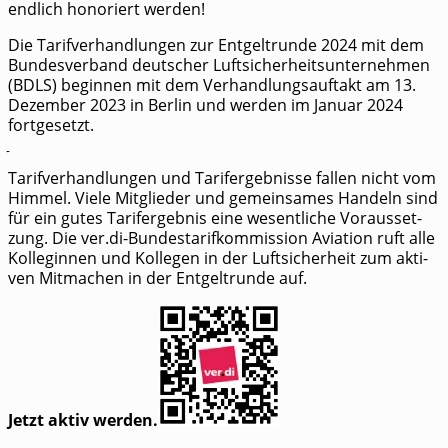
end­lich hono­riert werden!
Die Tarif­ver­hand­lun­gen zur Ent­gelt­run­de 2024 mit dem
Bun­des­ver­band deut­scher Luft­si­cher­heits­un­ter­neh­men
(BDLS) begin­nen mit dem Ver­hand­lungs­auf­takt am 13.
Dezem­ber 2023 in Ber­lin und wer­den im Janu­ar 2024
fortgesetzt.
Tarif­ver­hand­lun­gen und Tarif­er­geb­nis­se fal­len nicht vom
Him­mel. Vie­le Mit­glie­der und gemein­sa­mes Han­deln sind
für ein gutes Tarif­er­geb­nis eine wesent­li­che Vor­aus­set­
zung. Die ver.di-Bundestarifkommission Avia­ti­on ruft alle
Kol­le­gin­nen und Kol­le­gen in der Luft­si­cher­heit zum akti­
ven Mit­ma­chen in der Ent­gelt­run­de auf.
Jetzt aktiv werden.