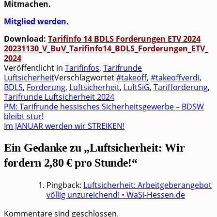
Mit­ma­chen.
Mit­glied werden.
Down­load:
Tarif­in­fo 14 BDLS For­de­run­gen ETV 2024
20231130_​V_​BuV_​Tarifinfo14_​BDLS_​Forderungen_​ETV_​
2024
Veröffentlicht in
Tarifinfos
,
Tarifrunde
Luftsicherheit
Verschlagwortet
#takeoff
,
#takeoffverdi
,
BDLS
,
Forderung
,
Luftsicherheit
,
LuftSiG
,
Tarifforderung
,
Tarifrunde Luftsicherheit 2024
PM: Tarifrunde hessisches Sicherheitsgewerbe – BDSW
Beitragsnavigation
bleibt stur!
Im JANUAR werden wir STREIKEN!
Ein Gedanke zu „
Luftsicherheit: Wir
fordern 2,80 € pro Stunde!
“
Pingback:
Luftsicherheit: Arbeitgeberangebot
völlig unzureichend! • WaSi-Hessen.de
Kommentare sind geschlossen.