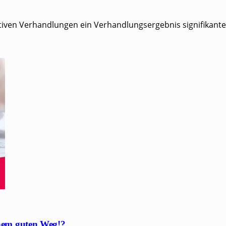
i­ven Ver­hand­lun­gen ein Ver­hand­lungs­er­geb­nis signi­fi­kan
nem guten Weg!?