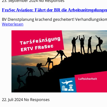
23. September 2024
No Responses
FraSec Aviation: Fährt der BR die Arbeitszeitregelung
BV Dienst­pla­nung kra­chend geschei­tert! Ver­hand­lungs­kom­m
Weiterlesen
22. Juli 2024
No Responses