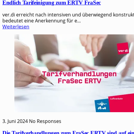
Endlich Tarifeinigung zum ERTV FraSec
ver.di erreicht nach inten­si­ven und über­wie­gend kon­struk­t
bedeu­tet eine Aner­ken­nung für e...
Weiterlesen
3. Juni 2024
No Responses
Die Tarifverhandlungen zum FraSec ERTV sind auf ei