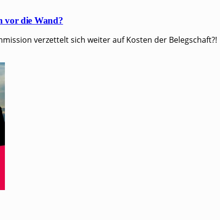
en vor die Wand?
is­si­on ver­zet­telt sich wei­ter auf Kos­ten der Belegschaft?!