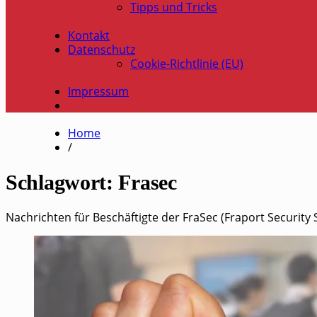
Tipps und Tricks
Kontakt
Datenschutz
Cookie-Richtlinie (EU)
Impressum
Home
/
Schlagwort:
Frasec
Nach­rich­ten für Beschäf­tig­te der FraSec (Fra­port Secu­ri­t