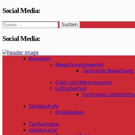
Social Media:
Suchen
nach:
Social Media:
WaSi-Hessen.de
Infoportal Wach- und Sicherheitsbranche in Hessen
Branchen
Bewachungsgewerbe
Tarifrunde Bewachung
Geld- und Werttransport
Luftsicherheit
Tarifrunde Luftsicherhe
Streikaufrufe
Streiklexikon
Tarifverträge
Arbeitsrecht