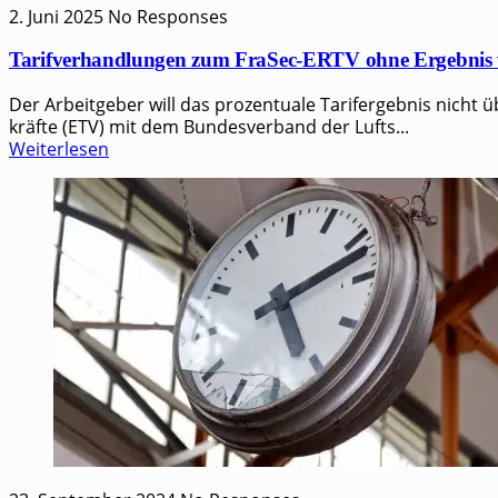
2. Juni 2025
No Responses
Tarifverhandlungen zum FraSec-ERTV ohne Ergebnis 
Der Arbeitgeber will das prozentuale Tarifergebnis nicht übert
kräf­te (ETV) mit dem Bun­des­ver­band der Luft­s...
Weiterlesen