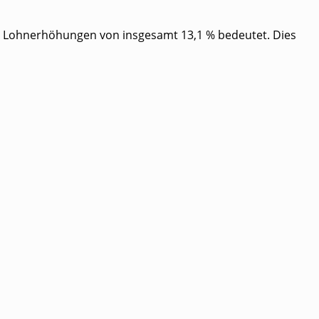
­te Lohn­er­hö­hun­gen von ins­ge­samt 13,1 % bedeu­tet. Dies