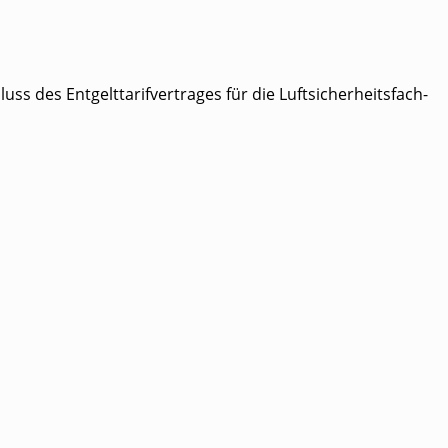
s Ent­gelt­ta­rif­ver­tra­ges für die Luft­si­cher­heits­fach­