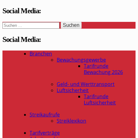
Social Media:
Suchen
nach:
Social Media:
Branchen
WaSi-Hessen.de
Infoportal Wach- und Sicherheitsbranche in Hessen
Bewachungsgewerbe
Tarifrunde
Bewachung 2026
Geld- und Werttransport
Luftsicherheit
Tarifrunde
Luftsicherheit
Streikaufrufe
Streiklexikon
Tarifverträge