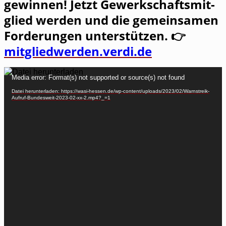
gewin­nen! Jetzt Gewerk­schafts­mit­
glied wer­den und die gemein­sa­men
For­de­run­gen unter­stüt­zen. 👉
mitgliedwerden.verdi.de
Video-
Media error: Format(s) not supported or source(s) not found
Player
Datei herunterladen: https://wasi-hessen.de/wp-content/uploads/2023/02/Warnstreik-
Aufruf-Bundesweit-2023-02-xx-2.mp4?_=1