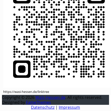
https://wasi-hessen.de/linktree
Copyright © 2026
WaSi-Hessen.de
. All rights reserved.
Designed by
FameThemes
Datenschutz
|
Impressum