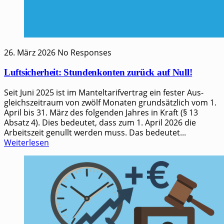
26. März 2026
No Responses
Luftsicherheit: Stundenkonten zurück auf Null!
Seit Juni 2025 ist im Man­tel­ta­rif­ver­trag ein fes­ter Aus­
gleichs­zeit­raum von zwölf Mona­ten grund­sätz­lich vom 1.
April bis 31. März des fol­gen­den Jah­res in Kraft (§ 13
Absatz 4). Dies bedeu­tet, dass zum 1. April 2026 die
Arbeits­zeit genullt wer­den muss. Das bedeu­tet...
Weiterlesen