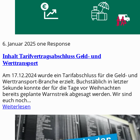
6. Januar 2025
one Response
Inhalt Tarifvertragsabschluss Geld- und
Werttransport
Am 17.12.2024 wur­de ein Tarif­ab­schluss für die Geld- und
Wert­trans­port-Bran­che erzielt. Buch­stäb­lich in letz­ter
Sekun­de konn­te der für die Tage vor Weih­nach­ten
bereits geplan­te Warn­streik abge­sagt wer­den. Wir sind
euch noch...
Weiterlesen