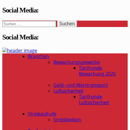
Social Media:
Suchen
nach:
Social Media:
WaSi-Hessen.de
Infoportal Wach- und Sicherheitsbranche in Hessen
Branchen
Bewachungsgewerbe
Tarifrunde
Bewachung 2026
Geld- und Werttransport
Luftsicherheit
Tarifrunde
Luftsicherheit
Streikaufrufe
Streiklexikon