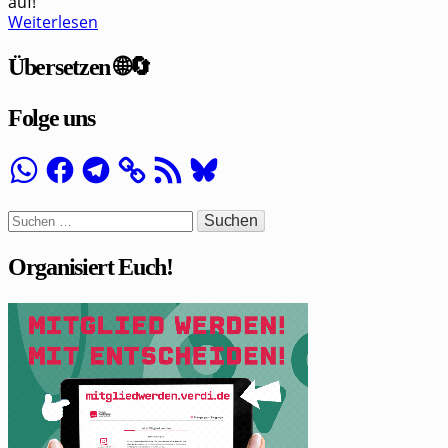
auf!
Weiterlesen
Übersetzen 🌐🔄
Folge uns
WhatsApp
Facebook
Telegram
RSS-
Bluesky
Feed
Suchen
nach:
Organisiert Euch!