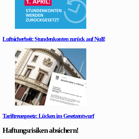
Luftsicherheit: Stundenkonten zurück auf Null!
Tariftreuegesetz: Lücken im Gesetzentwurf
Haftungsrisiken absichern!