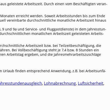
aus geleis­te­te Arbeits­zeit. Durch einen vom Beschäf­tig­ten ver­an­
lf Mona­ten erreicht wer­den. Soweit Arbeits­stun­den bis zum Ende
­ell ver­ein­bar­te durch­schnitt­li­che monat­li­che Arbeits­zeit hin­aus
 9 und 9a und Ser­vice- und Flug­gast­diens­te) in dem Jah­res­stun­
ch­schnitt­li­chen monat­li­chen Arbeits­zeit geleis­te­ten Arbeits­
hnitt­li­che Arbeits­zeit bzw. bei Teil­zeit­be­schäf­ti­gung, die
ewäh­ren. Bei Voll­be­schäf­ti­gung steht je 7,4 bzw. 8 Stun­den ein
ei­en Arbeits­tag erge­ben, und die Jah­res­mehr­ar­beits­zu­schlä­ge
zum Urlaub fin­den ent­spre­chend Anwen­dung, z.B. bei Arbeits­un­fä­
ahresstundenausgleich
,
Lohnabrechnung
,
Luftsicherheit
,