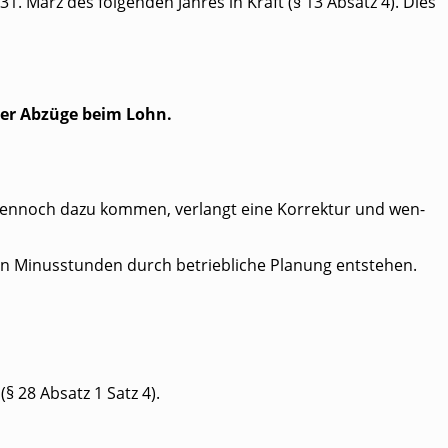
31. März des fol­gen­den Jah­res in Kraft (§ 13 Absatz 4). Dies
oder Abzü­ge beim Lohn.
 den­noch dazu kom­men, ver­langt eine Kor­rek­tur und wen­
enn Minus­stun­den durch betrieb­li­che Pla­nung ent­ste­hen.
(§ 28 Absatz 1 Satz 4).