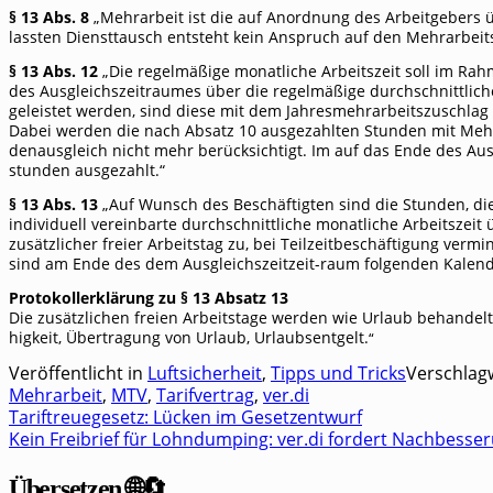
§ 13 Abs. 8
„Mehr­ar­beit ist die auf Anord­nung des Arbeit­ge­bers üb
lass­ten Dienst­tausch ent­steht kein Anspruch auf den Mehrarbeit
§ 13 Abs. 12
„Die regel­mä­ßi­ge monat­li­che Arbeits­zeit soll im 
des Aus­gleichs­zeit­rau­mes über die regel­mä­ßi­ge durch­schnitt­li­che 
geleis­tet wer­den, sind die­se mit dem Jah­res­mehr­ar­beits­zu­schlag a
Dabei wer­den die nach Absatz 10 aus­ge­zahl­ten Stun­den mit Mehr­a
den­aus­gleich nicht mehr berück­sich­tigt. Im auf das Ende des Aus­gl
stun­den ausgezahlt.“
§ 13 Abs. 13
„Auf Wunsch des Beschäf­tig­ten sind die Stun­den, die bi
indi­vi­du­ell ver­ein­bar­te durch­schnitt­li­che monat­li­che Arbeits­z
zusätz­li­cher frei­er Arbeits­tag zu, bei Teil­zeit­be­schäf­ti­gung ver
sind am Ende des dem Aus­gleichs­zeit­zeit-raum fol­gen­den Kalen­d
Pro­to­kol­lerklä­rung zu § 13 Absatz 13
Die zusätz­li­chen frei­en Arbeits­ta­ge wer­den wie Urlaub behan­del
hig­keit, Über­tra­gung von Urlaub, Urlaubs­ent­gelt.
“
Veröffentlicht in
Luftsicherheit
,
Tipps und Tricks
Verschlag
Mehrarbeit
,
MTV
,
Tarifvertrag
,
ver.di
Tariftreuegesetz: Lücken im Gesetzentwurf
Beitragsnavigation
Kein Freibrief für Lohndumping: ver.di fordert Nachbesse
Übersetzen 🌐🔄