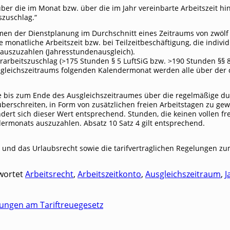
er die im Monat bzw. über die im Jahr ver­ein­bar­te Arbeits­zeit hin­
szuschlag.“
Rah­men der Dienst­pla­nung im Durch­schnitt eines Zeit­raums von zwö
monat­li­che Arbeits­zeit bzw. bei Teil­zeit­be­schäf­ti­gung, die indi­vi­du
us­zu­zah­len (Jah­res­stun­den­aus­gleich).
r­beits­zu­schlag (>175 Stun­den § 5 Luft­SiG bzw. >190 Stun­den §§ 8,
eichs­zeit­raums fol­gen­den Kalen­der­mo­nat wer­den alle über der dur
s zum Ende des Aus­gleichs­zeit­rau­mes über die regel­mä­ßi­ge durch­sc
eit über­schrei­ten, in Form von zusätz­li­chen frei­en Arbeits­ta­gen zu g
­min­dert sich die­ser Wert ent­spre­chend. Stun­den, die kei­nen vol­len fr
er­mo­nats aus­zu­zah­len. Absatz 10 Satz 4 gilt entsprechend.
t und das Urlaubs­recht sowie die tarif­ver­trag­li­chen Rege­lun­gen 
wortet
Arbeitsrecht
,
Arbeitszeitkonto
,
Ausgleichszeitraum
,
J
rungen am Tariftreuegesetz