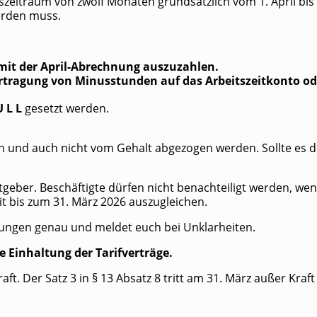
hs­zeit­raum von zwölf Mona­ten grund­sätz­lich vom 1. April bis 
r­den muss.
lt mit der April-Abrech­nung auszuzahlen.
­tra­gung von Minus­stun­den auf das Arbeits­zeit­kon­to 
 L L
gesetzt werden.
­gen und auch nicht vom Gehalt abge­zo­gen wer­den. Soll­te es
t­ge­ber. Beschäf­tig­te dür­fen nicht benach­tei­ligt wer­den, w
zeit bis zum 31. März 2026 auszugleichen.
­nun­gen genau und mel­det euch bei Unklarheiten.
ie Ein­hal­tung der Tarifverträge.
aft. Der Satz 3 in § 13 Absatz 8 tritt am 31. März außer Kraft 