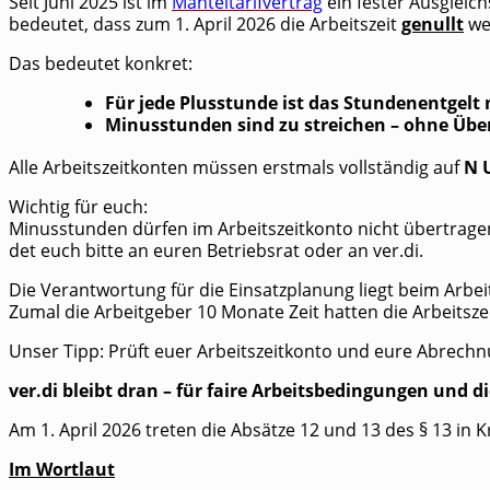
Seit Juni 2025 ist im
Man­tel­ta­rif­ver­trag
ein fes­ter Aus­gleic
bedeu­tet, dass zum 1. April 2026 die Arbeits­zeit
genullt
we
Das bedeu­tet konkret:
Für jede Plus­stun­de ist das Stun­den­ent­ge
Minus­stun­den sind zu strei­chen – ohne Über
Alle Arbeits­zeit­kon­ten müs­sen erst­mals voll­stän­dig auf
N U
Wich­tig für euch:
Minus­stun­den dür­fen im Arbeits­zeit­kon­to nicht über­tra
det euch bit­te an euren Betriebs­rat oder an ver.di.
Die Ver­ant­wor­tung für die Ein­satz­pla­nung liegt beim Arbei
Zumal die Arbeit­ge­ber 10 Mona­te Zeit hat­ten die Arbeits­
Unser Tipp: Prüft euer Arbeits­zeit­kon­to und eure Abrech
ver.di bleibt dran – für fai­re Arbeits­be­din­gun­gen und d
Am 1. April 2026 tre­ten die Absät­ze 12 und 13 des § 13 in Kr
Im Wort­laut