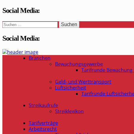
Social Media:
Suchen
nach:
Social Media:
WaSi-Hessen.de
Infoportal Wach- und Sicherheitsbranche in Hessen
Branchen
Bewachungsgewerbe
Tarifrunde Bewachung
Geld- und Werttransport
Luftsicherheit
Tarifrunde Luftsicherhe
Streikaufrufe
Streiklexikon
Tarifverträge
Arbeitsrecht