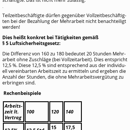
Was bedeutet das?
Teil­zeit­be­schäf­tig­te dür­fen gegen­über Voll­zeit­be­schäf­tig­
ten bei der Bezah­lung der Mehr­ar­beit nicht benach­tei­ligt
werden!
Dies heißt kon­kret bei Tätig­kei­ten gemäß
§ 5 Luftsicherheitsgesetz:
Die Dif­fe­renz von 160 zu 180 bedeu­tet 20 Stun­den Mehr­
ar­beit ohne Zuschlä­ge (bei Voll­zeit­ar­beit). Dies ent­spricht
12,5 %. Die­se 12,5 % sind ent­spre­chend aus der indi­vi­du­
ell ver­ein­bar­ten Arbeits­zeit zu ermit­teln und erge­ben die
Anzahl der Stun­den, die ohne Mehr­ar­beits­ver­gü­tung zu
erbrin­gen sind.
Rechen­bei­spie­le
Arbeits­
zeit lt.
100
120
140
Vertrag
15
17,5