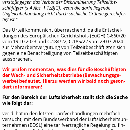
ver­stößt gegen das Ver­bot der Dis­kri­mi­nie­rung Teil­zeit­be­
schäf­tig­ter (§ 4 Abs. 1 TzBfG), wenn die dar­in lie­gen­de
Ungleich­be­hand­lung nicht durch sach­li­che Grün­de gerecht­fer­
tigt ist.“
Das Urteil kommt nicht über­ra­schend, da die Ent­schei­
dun­gen des Euro­päi­schen Gerichts­hofs (EuGH) C‑660/​20
vom 19.10.2023 und C‑184/​22, C‑185/​22 vom 29.07.2024
zur Mehr­ar­beits­ver­gü­tung von Teil­zeit­be­schäf­tig­ten sich
gegen eine Benach­tei­li­gung von Teil­zeit­be­schäf­tig­ten
aussprachen.
Wir prü­fen momen­tan, was dies für die Beschäf­tig­ten
der Wach- und Sicher­heits­be­trie­be (Bewa­chungs­ge­
wer­be) bedeu­tet. Hier­zu wer­den wir bald noch geson­
dert informieren!
Für den Bereich der Luft­si­cher­heit stellt sich die Sache
wie folgt dar:
ver.di hat in den letz­ten Tarif­ver­hand­lun­gen mehr­fach
ver­sucht, mit dem Bun­des­ver­band der Luft­si­cher­heits­un­
ter­neh­men (BDSL) eine tarif­ver­trag­li­che Rege­lung zu fin­