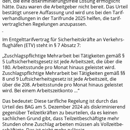
den, die eine dis­kri­mi­nie­rungs­freie Lösung ermög­licht
hät­te. Dazu waren die Arbeit­ge­ber nicht bereit. Das Urteil
bestä­tigt unse­re Auf­fas­sung und wird uns bei den Tarif­
ver­hand­lun­gen in der Tarif­run­de 2025 hel­fen, die tarif­
ver­trag­li­chen Rege­lun­gen anzupassen.
Im Ent­gelt­ta­rif­ver­trag für Sicher­heits­kräf­te an Ver­kehrs­
flug­hä­fen (ETV) steht in § 7 Absatz 7:
„Zuschlags­pflich­ti­ge Mehr­ar­beit bei Tätig­kei­ten gemäß §
5 Luft­si­cher­heits­ge­setz ist jede Arbeits­zeit, die über die
180. Arbeits­stun­de pro Monat hin­aus geleis­tet wird.
Zuschlags­pflich­ti­ge Mehr­ar­beit bei Tätig­kei­ten gemäß §§
8 und 9 Luft­si­cher­heits­ge­setz ist jede Arbeits­zeit, die
über die 208. Arbeits­stun­de pro Monat hin­aus geleis­tet
wird. Bei einem Arbeitszeitkonto …“
Das bedeu­tet: Die­se tarif­li­che Rege­lung ist durch das
Urteil des BAG am 5. Dezem­ber 2024 als dis­kri­mi­nie­rend
gegen­über Teil­zeit­kräf­ten zu beur­tei­len, da es kei­nen
sach­li­chen Grund gibt, dass Teil­zeit­be­schäf­tig­te mehr
Stun­den ohne Zuschlag arbei­ten müs­sen als Voll­zeit­be­
schäf­tig­te. Das ist nicht mehr zulässig.