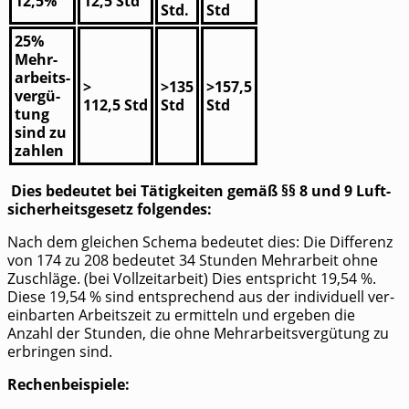
12,5%
12,5 Std
Std.
Std
25%
Mehr­
ar­beits­
>
>135
>157,5
ver­gü­
112,5 Std
Std
Std
tung
sind zu
zahlen
Dies bedeu­tet bei Tätig­kei­ten gemäß §§ 8 und 9 Luft­
si­cher­heits­ge­setz folgendes:
Nach dem glei­chen Sche­ma bedeu­tet dies: Die Dif­fe­renz
von 174 zu 208 bedeu­tet 34 Stun­den Mehr­ar­beit ohne
Zuschlä­ge. (bei Voll­zeit­ar­beit) Dies ent­spricht 19,54 %.
Die­se 19,54 % sind ent­spre­chend aus der indi­vi­du­ell ver­
ein­bar­ten Arbeits­zeit zu ermit­teln und erge­ben die
Anzahl der Stun­den, die ohne Mehr­ar­beits­ver­gü­tung zu
erbrin­gen sind.
Rechen­bei­spie­le: