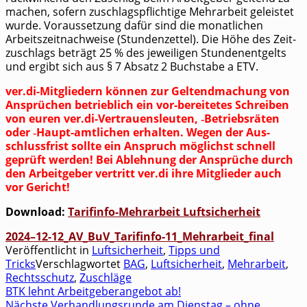
machen, sofern zuschlags­pflich­ti­ge Mehr­ar­beit geleis­tet
wur­de. Vor­aus­set­zung dafür sind die monat­li­chen
Arbeits­zeit­nach­wei­se (Stun­den­zet­tel). Die Höhe des Zeit­
zu­schlags beträgt 25 % des jewei­li­gen Stun­den­ent­gelts
und ergibt sich aus § 7 Absatz 2 Buch­sta­be a ETV.
ver.di-Mitgliedern kön­nen zur Gel­tend­ma­chung von
Ansprü­chen betrieb­lich ein vor-berei­te­tes Schrei­ben
von euren ver.di-Vertrauensleuten, ‑Betriebs­rä­ten
oder ‑Haupt-amt­li­chen erhal­ten. Wegen der Aus­
schluss­frist soll­te ein Anspruch mög­lichst schnell
geprüft wer­den! Bei Ableh­nung der Ansprü­che durch
den Arbeit­ge­ber ver­tritt ver.di ihre Mit­glie­der auch
vor Gericht!
Down­load:
Tarif­in­fo-Mehr­ar­beit Luftsicherheit
2024–12-12_AV_BuV_Tarifinfo-11_Mehrarbeit_final
Veröffentlicht in
Luftsicherheit
,
Tipps und
Tricks
Verschlagwortet
BAG
,
Luftsicherheit
,
Mehrarbeit
,
Rechtsschutz
,
Zuschläge
BTK lehnt Arbeitgeberangebot ab!
Beitragsnavigation
Nächste Verhandlungsrunde am Dienstag – ohne