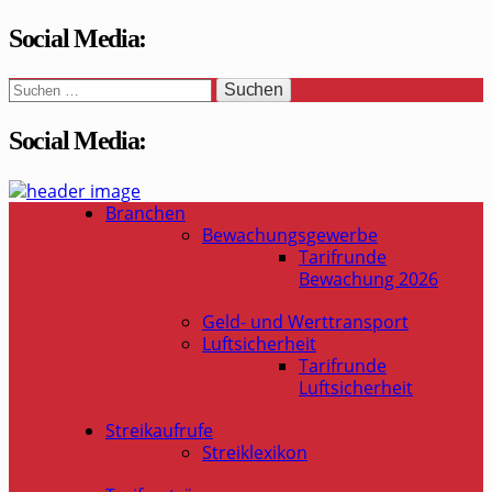
Social Media:
Suchen
nach:
Social Media:
WaSi-Hessen.de
Infoportal Wach- und Sicherheitsbranche in Hessen
Branchen
Bewachungsgewerbe
Tarifrunde
Bewachung 2026
Geld- und Werttransport
Luftsicherheit
Tarifrunde
Luftsicherheit
Streikaufrufe
Streiklexikon