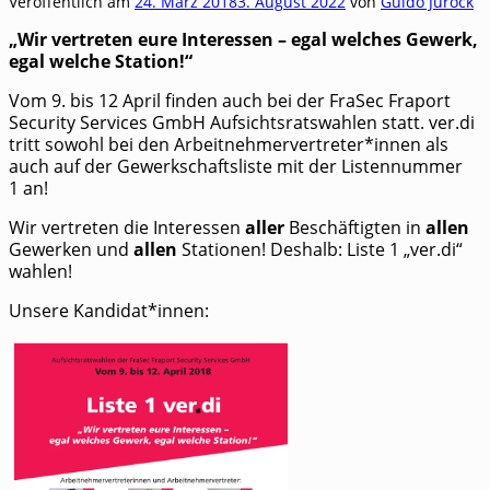
Veröffentlich am
24. März 2018
3. August 2022
von
Guido Jurock
„Wir ver­tre­ten eure Inter­es­sen – egal wel­ches Gewerk,
egal wel­che Station!“
Vom 9. bis 12 April fin­den auch bei der FraSec Fra­port
Secu­ri­ty Ser­vices GmbH Auf­sichts­rats­wah­len statt. ver.di
tritt sowohl bei den Arbeitnehmervertreter*innen als
auch auf der Gewerk­schafts­lis­te mit der Lis­ten­num­mer
1 an!
Wir ver­tre­ten die Inter­es­sen
aller
Beschäf­tig­ten in
allen
Gewer­ken und
allen
Sta­tio­nen! Des­halb: Lis­te 1 „ver.di“
wahlen!
Unse­re Kandidat*innen: