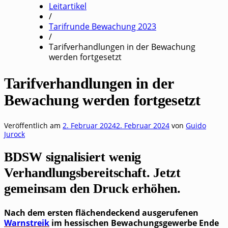
Leitartikel
/
Tarifrunde Bewachung 2023
/
Tarifverhandlungen in der Bewachung
werden fortgesetzt
Tarifverhandlungen in der
Bewachung werden fortgesetzt
Veröffentlich am
2. Februar 2024
2. Februar 2024
von
Guido
Jurock
BDSW signalisiert wenig
Verhandlungsbereitschaft. Jetzt
gemeinsam den Druck erhöhen.
Nach dem ers­ten flä­chen­de­ckend aus­ge­ru­fe­nen
Warn­streik
im hes­si­schen Bewa­chungs­ge­wer­be Ende