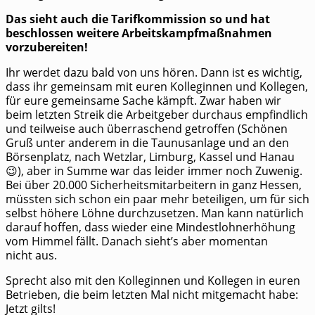
Das sieht auch die Tarif­kom­mis­si­on so und hat
beschlos­sen wei­te­re Arbeits­kampf­maß­nah­men
vorzubereiten!
Ihr wer­det dazu bald von uns hören. Dann ist es wich­tig,
dass ihr gemein­sam mit euren Kol­le­gin­nen und Kol­le­gen,
für eure gemein­sa­me Sache kämpft. Zwar haben wir
beim letz­ten Streik die Arbeit­ge­ber durch­aus emp­find­lich
und teil­wei­se auch über­ra­schend getrof­fen (Schö­nen
Gruß unter ande­rem in die Tau­nus­an­la­ge und an den
Bör­sen­platz, nach Wetz­lar, Lim­burg, Kas­sel und Hanau
😉), aber in Sum­me war das lei­der immer noch Zuwe­nig.
Bei über 20.000 Sicher­heits­mit­ar­bei­tern in ganz Hes­sen,
müss­ten sich schon ein paar mehr betei­li­gen, um für sich
selbst höhe­re Löh­ne durch­zu­set­zen. Man kann natür­lich
dar­auf hof­fen, dass wie­der eine Min­dest­lohn­er­hö­hung
vom Him­mel fällt. Danach sieht’s aber momen­tan
nicht aus.
Sprecht also mit den Kol­le­gin­nen und Kol­le­gen in euren
Betrie­ben, die beim letz­ten Mal nicht mit­ge­macht habe:
Jetzt gilts!