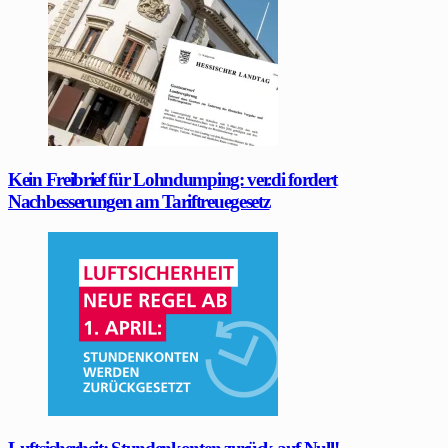
Kein Freibrief für Lohndumping: ver.di fordert
Nachbesserungen am Tariftreuegesetz