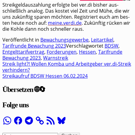
Streik­geld­aus­zah­lung erfolg­te bei ver.di bis­her aus­
schließ­lich ana­log. Das kos­tet viel Zeit und Mühe, die wir
uns zukünf­tig spa­ren möch­ten. Regis­triert euch am bes­
ten heu­te noch auf:
meine.verdi.de
. Zukünf­tig rücken
wir
die Koh­le dann noch schnel­ler raus.
Veröffentlicht in
Bewachungsgewerbe
,
Leitartikel
,
Tarifrunde Bewachung 2023
Verschlagwortet
BDSW
,
Entgelttarifvertrag
,
Forderungen
,
Hessen
,
Tarifrunde
Bewachung 2023
,
Warnstreik
Streik light?! Wollen Komba und Arbeitgeber ver.di-Streik
Beitragsnavigation
verhindern?
Streikaufruf BDSW Hessen 06.02.2024
Übersetzen 🌐🔄
Folge uns
WhatsApp
Facebook
Telegram
RSS-
Bluesky
Feed