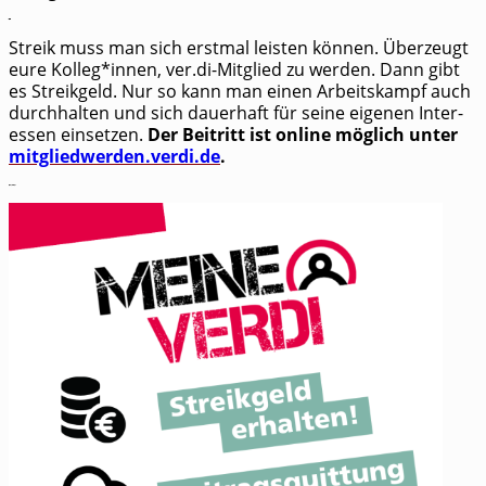
Jetzt Gewerkschaftsmitglied werden
Streik muss man sich erst­mal leis­ten kön­nen. Über­zeugt
eure Kolleg*innen, ver.di-Mitglied zu wer­den. Dann gibt
es Streik­geld. Nur so kann man einen Arbeits­kampf auch
durch­hal­ten und sich dau­er­haft für sei­ne eige­nen Inter­
es­sen ein­set­zen.
Der Bei­tritt ist online mög­lich unter
mitgliedwerden.verdi.de
.
Streikgeld zukünftig online beantragen