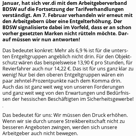
Janu­ar, hat sich ver.di mit dem Arbeit­ge­ber­ver­band
BDSW auf die Fort­set­zung der Tarif­ver­hand­lun­gen
ver­stän­digt. Am 7. Febru­ar ver­han­deln wir erneut mit
den Arbeit­ge­bern über eine Ent­gelt­er­hö­hung. Der
BDSW signa­li­sier­te dabei im Vor­feld, dass er an schon
vor­her gesetz­ten Mar­ken nicht rüt­teln möch­te. Dar­
auf müs­sen wir nun antworten!
Das bedeu­tet kon­kret: Mehr als 6,9 % ist für die unters­
ten Ent­gelt­grup­pen angeb­lich nicht drin. Für den Objekt­
schutz wären das bei­spiels­wei­se 13,90 € pro Stun­den, für
Revier­fah­rer auch nur 14,22 €. Das ist für uns ganz klar zu
wenig! Nur bei den obe­ren Ent­gelt­grup­pen wären ein
paar zehn­tel-Pro­zent­punk­te nach dem Kom­ma drin.
Auch das ist ganz weit weg von unse­ren For­de­run­gen
und ganz weit weg von den Erwar­tun­gen und Bedürf­nis­
sen der hes­si­schen Beschäf­tig­ten im Sicherheitsgewerbe!
Jetzt den Druck erhöhen!
Das bedeu­tet für uns: Wir müs­sen den Druck erhö­hen.
Wenn wir sie durch unse­re Streik­be­reit­schaft nicht zu
bes­se­ren Ange­bo­ten zwin­gen, wer­den sich unse­re
Arbeit­ge­ber auch nicht bewegen.