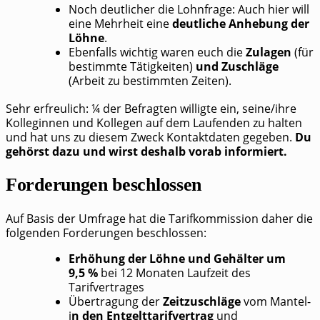
Noch deut­li­cher die Lohn­fra­ge: Auch hier will
eine Mehr­heit eine
deut­li­che Anhe­bung der
Löh­ne
.
Eben­falls wich­tig waren euch die
Zula­gen
(für
bestimm­te Tätig­kei­ten)
und Zuschlä­ge
(Arbeit zu bestimm­ten Zeiten).
Sehr erfreu­lich: ¼ der Befrag­ten wil­lig­te ein, seine/​ihre
Kol­le­gin­nen und Kol­le­gen auf dem Lau­fen­den zu hal­ten
und hat uns zu die­sem Zweck Kon­takt­da­ten gege­ben.
Du
gehörst dazu und wirst des­halb vor­ab informiert.
Forderungen beschlossen
Auf Basis der Umfra­ge hat die Tarif­kom­mis­si­on daher die
fol­gen­den For­de­run­gen beschlossen:
Erhö­hung der Löh­ne und Gehäl­ter um
9,5 %
bei 12 Mona­ten Lauf­zeit des
Tarifvertrages
Über­tra­gung der
Zeit­zu­schlä­ge
vom Man­tel-
i
n den Ent­gelt­ta­rif­ver­trag
und