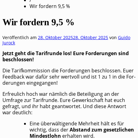
Wir fordern 9,5 %
Wir fordern 9,5 %
Veröffentlich am
28. Oktober 2025
28. Oktober 2025
von
Guido
Jurock
Jetzt geht die Tarif­run­de los! Eure For­de­run­gen sind
beschlossen!
Die Tarif­kom­mis­si­on die For­de­run­gen beschlos­sen. Euer
Feed­back war dafür sehr wert­voll und ist 1 zu 1 in die For­
de­run­gen eingegangen!
Erfreu­lich hoch war näm­lich die Betei­li­gung an der
Umfra­ge zur Tarif­run­de. Eure Gewerk­schaft hat euch
gefragt, und ihr habt geant­wor­tet. Und die­se Ant­wort
war deutlich:
Eine über­wäl­ti­gen­de Mehr­heit hält es für
wich­tig, dass der
Abstand zum gesetz­li­chen
Min­dest­lohn
erhal­ten wird.