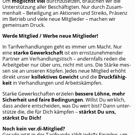
Um
mög­lichst viel
durch­zu­set­zen, brau­chen wir die
Unter­stüt­zung aller Beschäf­tig­ten. Nur durch Zusam­
men­halt – Betei­li­gung an Aktio­nen und Streiks, Prä­senz
im Betrieb und vie­le neue Mit­glie­der – machen wir
gemein­sam Druck.
Wer­de Mit­glied /​ Wer­be neue Mitglieder!
In Tarif­ver­hand­lun­gen geht es immer um Macht. Nur
eine
star­ke Gewerk­schaft
ist ein ernst­zu­neh­men­der
Part­ner am Ver­hand­lungs­tisch – andern­falls reden die
Arbeit­ge­ber nur über uns, nicht mit uns. Die Stär­ke mes­
sen sie an unse­ren Köp­fen. Jedes neue Mit­glied erhöht
direkt unser
kol­lek­ti­ves Gewicht
und die
Druck­fä­hig­
keit
in Ver­hand­lun­gen und Arbeitskämpfen.
Star­ke Gewerk­schaf­ten erzie­len
bes­se­re Löh­ne, mehr
Sicher­heit und fai­re Bedin­gun­gen
. Willst Du wirk­lich,
dass ande­re ent­schei­den, was Du wert bist? Dann unter­
stüt­ze die, die für Dich kämp­fen –
stärkst Du uns,
stärkst Du Dich!
Noch kein ver.di-Mitglied?
Gera­de jetzt in der Tarif­run­de zählt jede*r Ein­zel­ne, um