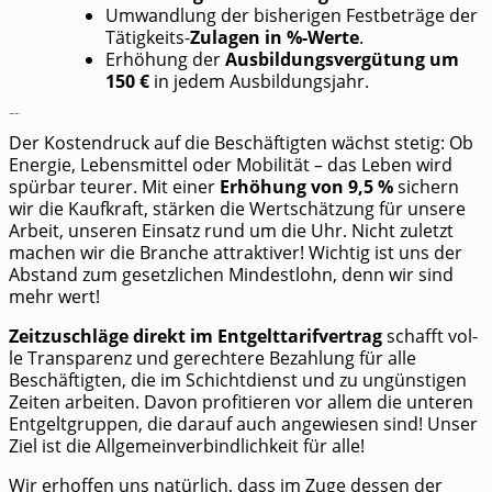
Umwand­lung der bis­he­ri­gen Fest­be­trä­ge der
Tätig­keits-
Zula­gen in %-Wer­te
.
Erhö­hung der
Aus­bil­dungs­ver­gü­tung um
150 €
in jedem Ausbildungsjahr.
Warum diese Forderungen? – Unsere Begründung
Der Kos­ten­druck auf die Beschäf­tig­ten wächst ste­tig: Ob
Ener­gie, Lebens­mit­tel oder Mobi­li­tät – das Leben wird
spür­bar teu­rer. Mit einer
Erhö­hung von 9,5 %
sichern
wir die Kauf­kraft, stär­ken die Wert­schät­zung für unse­re
Arbeit, unse­ren Ein­satz rund um die Uhr. Nicht zuletzt
machen wir die Bran­che attrak­ti­ver! Wich­tig ist uns der
Abstand zum gesetz­li­chen Min­dest­lohn, denn wir sind
mehr wert!
Zeit­zu­schlä­ge direkt im Ent­gelt­ta­rif­ver­trag
schafft vol­
le Trans­pa­renz und gerech­te­re Bezah­lung für alle
Beschäf­tig­ten, die im Schicht­dienst und zu ungüns­ti­gen
Zei­ten arbei­ten. Davon pro­fi­tie­ren vor allem die unte­ren
Ent­gelt­grup­pen, die dar­auf auch ange­wie­sen sind! Unser
Ziel ist die All­ge­mein­ver­bind­lich­keit für alle!
Wir erhof­fen uns natür­lich, dass im Zuge des­sen der