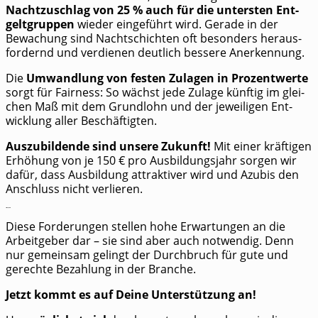
Nacht­zu­schlag von 25 % auch für die unters­ten Ent­
gelt­grup­pen
wie­der ein­ge­führt wird. Gera­de in der
Bewa­chung sind Nacht­schich­ten oft beson­ders her­aus­
for­dernd und ver­die­nen deut­lich bes­se­re Anerkennung.
Die
Umwand­lung von fes­ten Zula­gen in Pro­zent­wer­te
sorgt für Fair­ness: So wächst jede Zula­ge künf­tig im glei­
chen Maß mit dem Grund­lohn und der jewei­li­gen Ent­
wick­lung aller Beschäftigten.
Aus­zu­bil­den­de sind unse­re Zukunft!
Mit einer kräf­ti­gen
Erhö­hung von je 150 € pro Aus­bil­dungs­jahr sor­gen wir
dafür, dass Aus­bil­dung attrak­ti­ver wird und Azu­bis den
Anschluss nicht verlieren.
Unsere Forderungen sind ambitioniert!
Die­se For­de­run­gen stel­len hohe Erwar­tun­gen an die
Arbeit­ge­ber dar – sie sind aber auch not­wen­dig. Denn
nur gemein­sam gelingt der Durch­bruch für gute und
gerech­te Bezah­lung in der Branche.
Jetzt kommt es auf Dei­ne Unter­stüt­zung an!