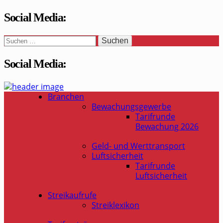
Social Media:
Suchen
nach:
Social Media:
WaSi-Hessen.de
Infoportal Wach- und Sicherheitsbranche in Hessen
Branchen
Bewachungsgewerbe
Tarifrunde
Bewachung 2026
Geld- und Werttransport
Luftsicherheit
Tarifrunde
Luftsicherheit
Streikaufrufe
Streiklexikon