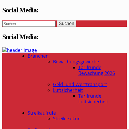
Social Media:
Suchen
nach:
Social Media:
WaSi-Hessen.de
Infoportal Wach- und Sicherheitsbranche in Hessen
Branchen
Bewachungsgewerbe
Tarifrunde
Bewachung 2026
Geld- und Werttransport
Luftsicherheit
Tarifrunde
Luftsicherheit
Streikaufrufe
Streiklexikon