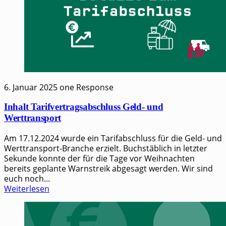
6. Januar 2025
one Response
Inhalt Tarifvertragsabschluss Geld- und
Werttransport
Am 17.12.2024 wur­de ein Tarif­ab­schluss für die Geld- und
Wert­trans­port-Bran­che erzielt. Buch­stäb­lich in letz­ter
Sekun­de konn­te der für die Tage vor Weih­nach­ten
bereits geplan­te Warn­streik abge­sagt wer­den. Wir sind
euch noch...
Weiterlesen