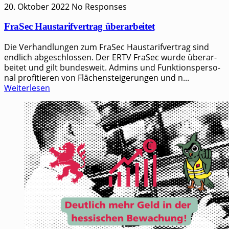
20. Oktober 2022
No Responses
FraSec Haustarifvertrag überarbeitet
Die Ver­hand­lun­gen zum FraSec Haus­ta­rif­ver­trag sind
end­lich abge­schlos­sen. Der ERTV FraSec wur­de über­ar­
bei­tet und gilt bun­des­weit. Admins und Funk­ti­ons­per­so­
nal pro­fi­tie­ren von Flä­chen­stei­ge­run­gen und n...
Weiterlesen