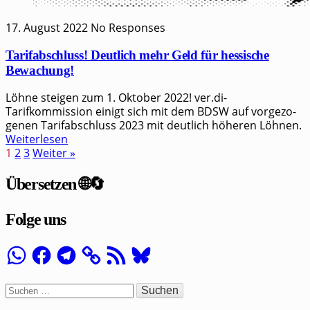
17. August 2022
No Responses
Tarifabschluss! Deutlich mehr Geld für hessische
Bewachung!
Löhne steigen zum 1. Oktober 2022! ver.di-
Tarifkommission einigt sich mit dem BDSW auf vor­ge­zo­
ge­nen Tarif­ab­schluss 2023 mit deut­lich höhe­ren Löhnen.
Weiterlesen
1
2
3
Weiter »
Übersetzen 🌐🔄
Folge uns
WhatsApp
Facebook
Telegram
RSS-
Bluesky
Feed
Suchen
nach: