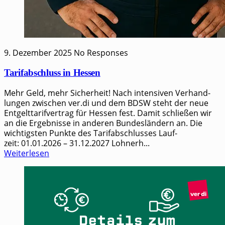
9. Dezember 2025
No Responses
Tarifabschluss in Hessen
Mehr Geld, mehr Sicherheit! Nach inten­si­ven Ver­hand­
lun­gen zwi­schen ver.di und dem BDSW steht der neue
Ent­gelt­ta­rif­ver­trag für Hes­sen fest. Damit schlie­ßen wir
an die Ergeb­nis­se in ande­ren Bun­des­län­dern an. Die
wichtigsten Punkte des Tarifabschlusses Lauf­
zeit: 01.01.2026 – 31.12.2027 Lohn­er­h...
Weiterlesen