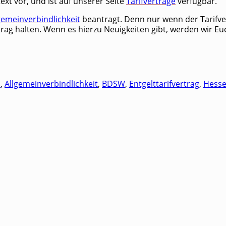
­text vor, und ist auf unse­rer Sei­te
Tarif­ver­trä­ge
verfügbar.
ge­mein­ver­bind­lich­keit
bean­tragt. Denn nur wenn der Tarif­ver­t
er­trag hal­ten. Wenn es hier­zu Neu­ig­kei­ten gibt, wer­den wir
a
,
Allgemeinverbindlichkeit
,
BDSW
,
Entgelttarifvertrag
,
Hess