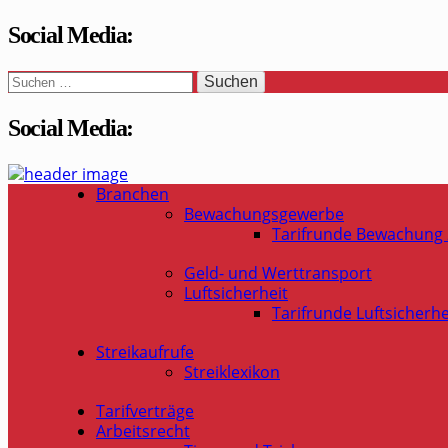
Social Media:
Suchen
nach:
Social Media:
WaSi-Hessen.de
Infoportal Wach- und Sicherheitsbranche in Hessen
Branchen
Bewachungsgewerbe
Tarifrunde Bewachung
Geld- und Werttransport
Luftsicherheit
Tarifrunde Luftsicherhe
Streikaufrufe
Streiklexikon
Tarifverträge
Arbeitsrecht