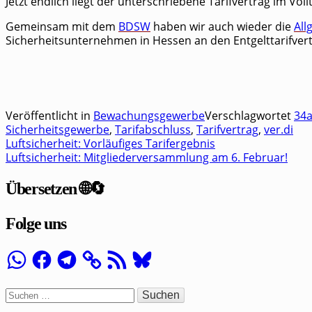
Jetzt end­lich liegt der unter­schrie­be­ne Tarif­ver­trag im Voll
Gemein­sam mit dem
BDSW
haben wir auch wie­der die
All­
Sicher­heits­un­ter­neh­men in Hes­sen an den Ent­gelt­ta­rif­v
Veröffentlicht in
Bewachungsgewerbe
Verschlagwortet
34
Sicherheitsgewerbe
,
Tarifabschluss
,
Tarifvertrag
,
ver.di
Luftsicherheit: Vorläufiges Tarifergebnis
Beitragsnavigation
Luftsicherheit: Mitgliederversammlung am 6. Februar!
Übersetzen 🌐🔄
Folge uns
WhatsApp
Facebook
Telegram
RSS-
Bluesky
Feed
Suchen
nach: