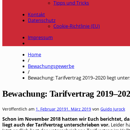
Tipps und Tricks
Kontakt
Datenschutz
Cookie-Richtlinie (EU)
Impressum
Home
/
Bewachungsgewerbe
/
Bewachung: Tarifvertrag 2019–2020 liegt unte
Bewachung: Tarifvertrag 2019–2020
Veröffentlich am
1. Februar 2019
1. März 2019
von
Guido Jurock
Schon im Novem­ber 2018 hat­ten wir Euch berich­tet, dass d
liegt auch der Tarif­ver­trag unter­schrie­ben vor.
Lei­der h