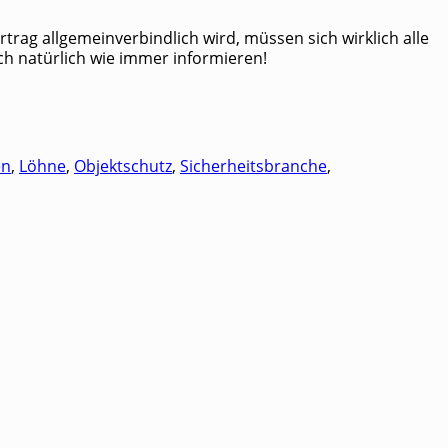
rag all­ge­mein­ver­bind­lich wird, müs­sen sich wirk­lich alle
 Euch natür­lich wie immer informieren!
en
,
Löhne
,
Objektschutz
,
Sicherheitsbranche
,