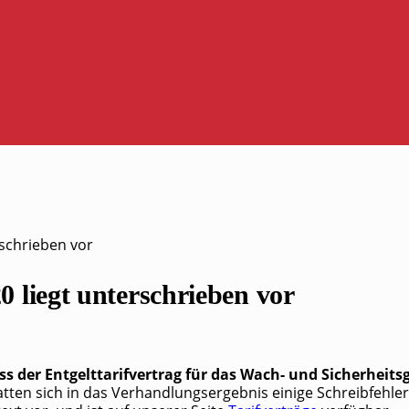
rschrieben vor
 liegt unterschrieben vor
er Ent­gelt­ta­rif­ver­trag für das Wach- und Sicher­heits­g
at­ten sich in das Ver­hand­lungs­er­geb­nis eini­ge Schreib­feh­l