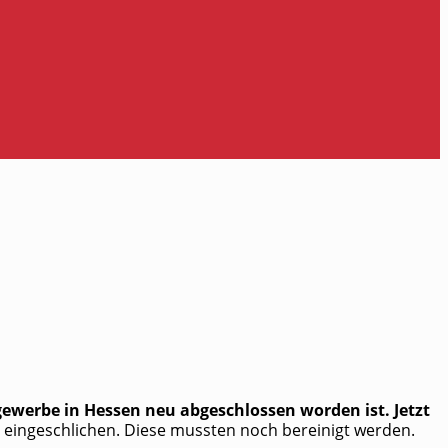
e­wer­be in Hes­sen neu abge­schlos­sen wor­den ist. Jetzt
er ein­ge­schli­chen. Die­se muss­ten noch berei­nigt wer­den.