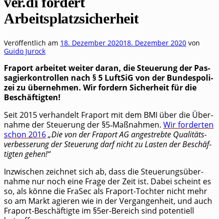
ver.di fordert
Arbeitsplatzsicherheit
Veröffentlich am
18. Dezember 2020
18. Dezember 2020
von
Guido Jurock
Fra­port arbei­tet wei­ter dar­an, die Steue­rung der Pas­
sa­gier­kon­trol­len nach § 5 Luft­SiG von der Bun­des­po­li­
zei zu über­neh­men. Wir for­dern Sicher­heit für die
Beschäftigten!
Seit 2015 ver­han­delt Fra­port mit dem BMI über die Über­
nah­me der Steue­rung der §5‑Maßnahmen.
Wir for­der­ten
schon 2016
„Die von der Fra­port AG ange­streb­te Qualitäts­
verbesserung der Steue­rung darf nicht zu Las­ten der Beschäf­
tig­ten gehen!“
Inzwi­schen zeich­net sich ab, dass die Steue­rungs­über­
nah­me nur noch eine Fra­ge der Zeit ist. Dabei scheint es
so, als kön­ne die FraSec als Fra­port-Toch­ter nicht mehr
so am Markt agie­ren wie in der Ver­gan­gen­heit, und auch
Fra­port-Beschäf­tig­te im §5er-Bereich sind poten­ti­ell